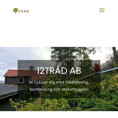
12TRÄD AB
Vi hjälper dig med trädfällning,
bortforsling och staketbyggen!