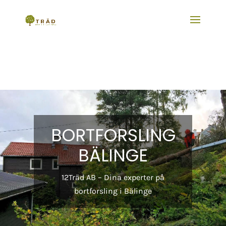
BORTFORSLING
BÄLINGE
12Träd AB – Dina experter på
bortforsling i Bälinge