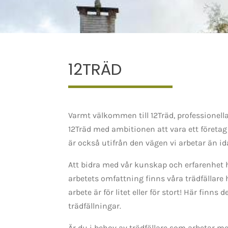
12TRÄD
Varmt välkommen till 12Träd, professionella 
12Träd med ambitionen att vara ett företag
är också utifrån den vägen vi arbetar än id
Att bidra med vår kunskap och erfarenhet ha
arbetets omfattning finns våra trädfällare hä
arbete är för litet eller för stort! Här finns
trädfällningar.
Är du i behov av trädfällare som arbetar m