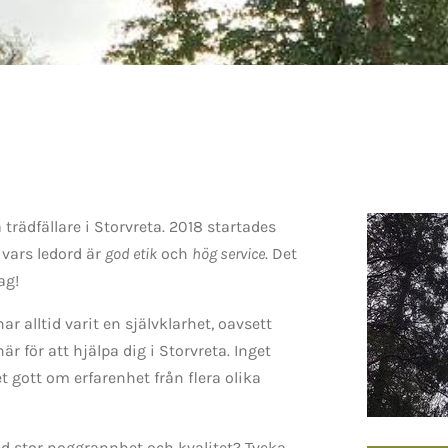
trädfällare i Storvreta. 2018 startades
 vars ledord är
god etik
och
hög service
. Det
ag!
r alltid varit en självklarhet, oavsett
r för att hjälpa dig i Storvreta. Inget
 det gott om erfarenhet från flera olika
ed stor noggrannhet och kvalitet? Tveka