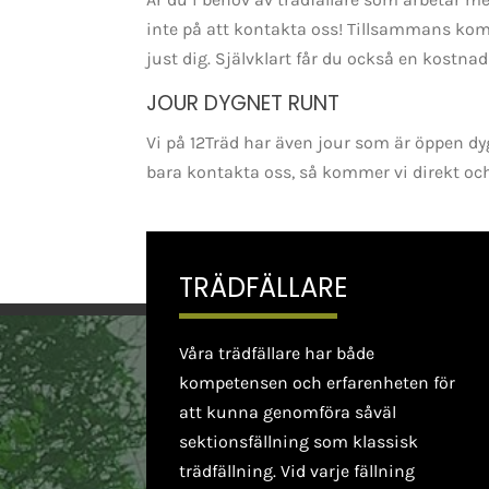
inte på att kontakta oss! Tillsammans kom
just dig. Självklart får du också en kostnads
JOUR DYGNET RUNT
Vi på 12Träd har även jour som är öppen dyg
bara kontakta oss, så kommer vi direkt och
TRÄDFÄLLARE
Våra trädfällare har både
kompetensen och erfarenheten för
att kunna genomföra såväl
sektionsfällning som klassisk
trädfällning. Vid varje fällning