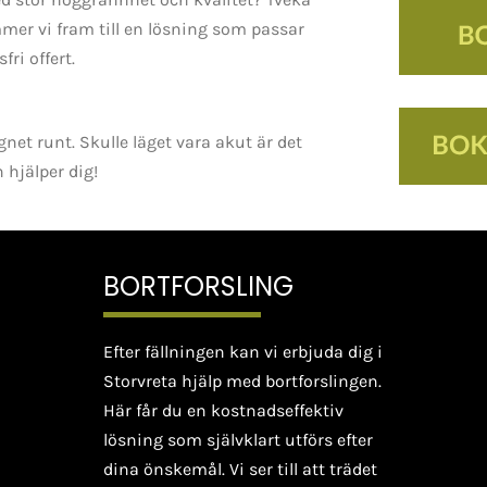
mer vi fram till en lösning som passar
fri offert.
net runt. Skulle läget vara akut är det
 hjälper dig!
BORTFORSLING
Efter fällningen kan vi erbjuda dig i
Storvreta hjälp med bortforslingen.
Här får du en kostnadseffektiv
lösning som självklart utförs efter
dina önskemål. Vi ser till att trädet