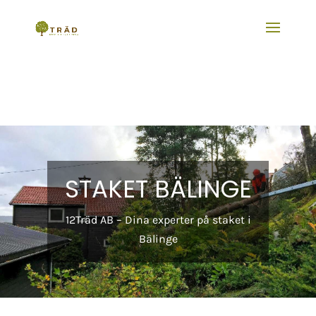
STAKET BÄLINGE
12Träd AB – Dina experter på staket i
Bälinge