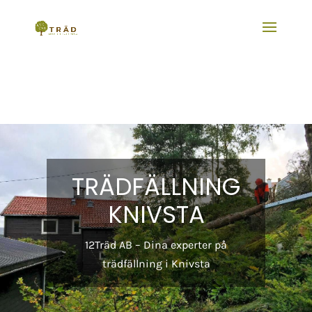
TRÄDFÄLLNING
KNIVSTA
12Träd AB – Dina experter på
trädfällning i Knivsta