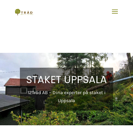
STAKET UPPSALA
12Träd AB – Dina experter på staket i
Uppsala